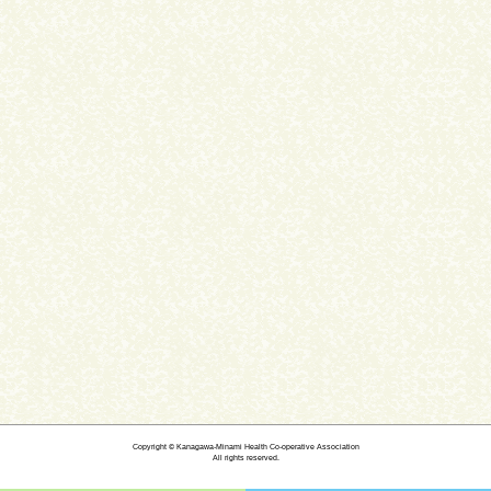
Copyright © Kanagawa-Minami Health Co-operative Association
All rights reserved.