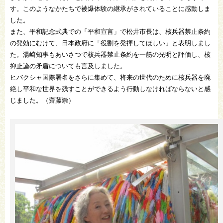
す。このようなかたちで被爆体験の継承がされていることに感動しま
した。
また、平和記念式典での「平和宣言」で松井市長は、核兵器禁止条約
の発効にむけて、日本政府に「役割を発揮してほしい」と表明しまし
た。湯崎知事もあいさつで核兵器禁止条約を一筋の光明と評価し、核
抑止論の矛盾についても言及しました。
ヒバクシャ国際署名をさらに集めて、将来の世代のために核兵器を廃
絶し平和な世界を残すことができるよう行動しなければならないと感
じました。（齋藤崇）