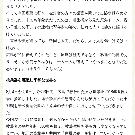
りませんでした。
そして今回広島に行き、被爆者の方々の証言を聞いて史跡や碑をめぐ
りました。中でも印象的だったのは、相生橋から見た原爆ドーム。鋭
い日差しの下、その建物は73年前の姿で、訪れる人々に静かに語りか
けていました。
―言葉や顔が違っても、皆同じ人間。だから、人は人を傷つけてはい
けない。
広島が私に伝えてくれたこと。原爆は歴史ではなく、私達の記憶であ
り、そこから何を学ぶかは、一人一人が考えていくべきことなのだと
思います。（中学生 Ｃちゃん）
核兵器を廃絶し平和な世界を
8月4日から6日までの3日間、広島で行われた原水爆禁止2018年世界大
会に参加しました。逗子診療所の患者さんたちが折ってくださった千
羽鶴を平和祈念公園の「原爆の子の像」に届けさせていただきまし
た。
今回22年ぶりに参加し、知らなかった話も聞かせていただきました。
被爆者の平均年齢も80歳を超え、被爆体験を語る方も少なくなってい
ますが、地元の高校生と共同で「原爆の絵」を制作しているそうで