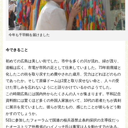
今年も千羽鶴を届けました
今できること
初めての広島は美しい街でした。市中を多くの川が流れ、緑が茂り、
道幅は広く、市電が市民の足として往来していました。73年前廃墟と
化したこの街を取り戻すため費やされた歳月、労力はどれほどのもの
であったか。そして原爆ドームは2度と取り戻せない命と、人々の受
けた苦しみを忘れないようにと語りかけているかのようでした。
この時期広島には国内外からたくさんの人々が集まります。平和記念
資料館には驚くほど多くの外国人家族がいて、10代の若者たちが真剣
に展示を見ていました。彼らが見たもの、感じたことが彼らをどう動
かすのでしょうか。
5日に参加したフォーラムで国連の核兵器禁止条約採択の主導役だっ
たオーストリア外務省のハイノッチ氏は事実は人を動かす力がある。