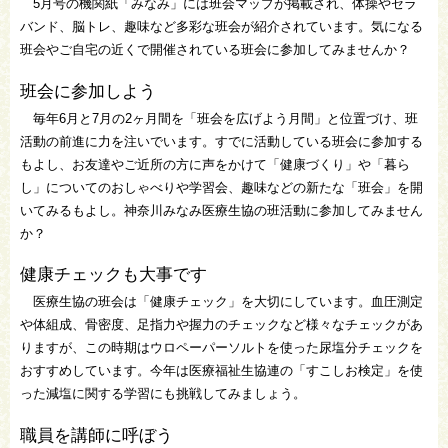
5月号の機関紙「みなみ」には班会マップが掲載され、体操やセラ
バンド、脳トレ、趣味など多彩な班会が紹介されています。気になる
班会やご自宅の近くで開催されている班会に参加してみませんか？
班会に参加しよう
毎年6月と7月の2ヶ月間を「班会を広げよう月間」と位置づけ、班
活動の前進に力を注いでいます。すでに活動している班会に参加する
もよし、お友達やご近所の方に声をかけて「健康づくり」や「暮ら
し」についてのおしゃべりや学習会、趣味などの新たな「班会」を開
いてみるもよし。神奈川みなみ医療生協の班活動に参加してみません
か？
健康チェックも大事です
医療生協の班会は「健康チェック」を大切にしています。血圧測定
や体組成、骨密度、足指力や握力のチェックなど様々なチェックがあ
りますが、この時期はウロペーパーソルトを使った尿塩分チェックを
おすすめしています。今年は医療福祉生協連の「すこしお検定」を使
った減塩に関する学習にも挑戦してみましょう。
職員を講師に呼ぼう