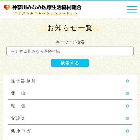
HOME
お知らせ一覧
お知らせ一覧
キーワード検索
逗子診療所
葉 山
報 告
安護楽
健康ヨガ