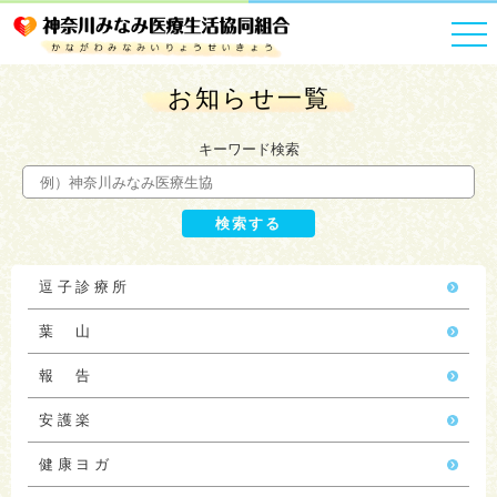
HOME
お知らせ一覧
お知らせ一覧
キーワード検索
逗子診療所
葉 山
報 告
安護楽
健康ヨガ